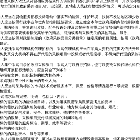
是指采购人依法从符合相应资格条件的供应商中随机抽取3家以上供应商，并以投标
于地方预算的政府采购项目,省、自治区、直辖市人民政府根据实际情况，可以确定分
购人应当在货物服务招标投标活动中落实节约能源、保护环境、扶持不发达地区和少
购人应当按照行政事业单位内部控制规范要求，建立健全本单位政府采购内部控制制
、履约验收、答复询问质疑、配合投诉处理及监督检查等重点环节加强内部控制管理
向供应商索要或者接受其给予的赠品、回扣或者与采购无关的其他商品、服务。
购人应当按照财政部制定的《政府采购品目分类目录》确定采购项目属性。按照《政
确定。
购人委托采购代理机构代理招标的，采购代理机构应当在采购人委托的范围内依法开展
构及其分支机构不得在所代理的采购项目中投标或者代理投标，不得为所代理的采购
 标
纳入集中采购目录的政府采购项目，采购人可以自行招标，也可以委托采购代理机构在
组织开展招标活动的，应当符合下列条件：
制招标文件、组织招标的能力和条件；
采购项目专业性相适应的专业人员。
购人应当对采购标的的市场技术或者服务水平、供应、价格等情况进行市场调查，根
格测算。
采购需求应当完整、明确，包括以下内容：
标的需实现的功能或者目标，以及为落实政府采购政策需满足的要求；
标的需执行的国家相关标准、行业标准、地方标准或者其他标准、规范；
标的需满足的质量、安全、技术规格、物理特性等要求；
标的的数量、采购项目交付或者实施的时间和地点；
标的需满足的服务标准、期限、效率等要求；
标的的验收标准；
标的的其他技术、服务等要求。
采购人根据价格测算情况，可以在采购预算额度内合理设定最高限价，但不得设定最低