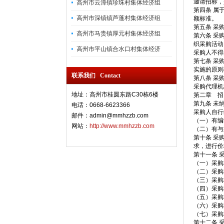
邀请招标，
高州市云潭镇珍珠村集体经济组
第四条 属
高州市深镇镇芦蓬村集体经济组
额标准。
第五条 采
高州市马贵镇厚元村集体经济组
第六条 采
织采购活动
高州市平山镇合水口村集体经济
采购人不得
第七条 采
实施的原则
联系我们 Contact
第八条 采
采购代理机
地址：高州市桂圆东路C30栋6楼
第二章 招
第九条 未
电话：0668-6623366
采购人自行
邮件：admin@mmhzzb.com
（一）有编
网站：
http://www.mmhzzb.com
（二）有与
第十条 采
求，进行价
第十一条 
（一）采购
（二）采购
（三）采购
（四）采购
（五）采购
（六）采购
（七）采购
第十二条 