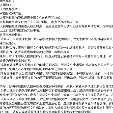
预审邀请；
人须知；
人的资格要求；
审核标准和方法；
人应当提供的资格预审申请文件的内容和格式；
资格预审申请文件的方式、截止时间、地点及资格审核日期；
人信用信息查询渠道及截止时点、信用信息查询记录和证据留存的具体方式、信用信
以上财政部门规定的其他事项。
件应当免费提供。
 采购人、采购代理机构一般不得要求投标人提供样品，仅凭书面方式不能准确描述
殊情况除外。
提供样品的，应当在招标文件中明确规定样品制作的标准和要求、是否需要随样品提
测报告的，还应当规定检测机构的要求、检测内容等。
束后，对于未中标人提供的样品，应当及时退还或者经未中标人同意后自行处理；对
并作为履约验收的参考。
 投标有效期从提交投标文件的截止之日起算。投标文件中承诺的投标有效期应当不
件的，采购人或者采购代理机构可以不退还投标保证金。
 招标文件售价应当按照弥补制作、邮寄成本的原则确定，不得以营利为目的，不得
 招标文件、资格预审文件的内容不得违反法律、行政法规、强制性标准、政府采购
情形，影响潜在投标人投标或者资格预审结果的，采购人或者采购代理机构应当修改
 采购人或者采购代理机构可以在招标文件提供期限截止后，组织已获取招标文件的
察或者召开答疑会的，应当在招标文件中载明，或者在招标文件提供期限截止后以书
 采购人或者采购代理机构可以对已发出的招标文件、资格预审文件、投标邀请书进
者修改应当在原公告发布媒体上发布澄清公告。澄清或者修改的内容为招标文件、资
改的内容可能影响投标文件编制的，采购人或者采购代理机构应当在投标截止时间至
15日的，采购人或者采购代理机构应当顺延提交投标文件的截止时间。