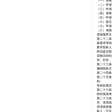
（一）资格
（二）申请
（三）申请
（四）资格
（五）申请
（六）提交
（七）申请
（八）省级
资格预审文
第二十二条
购需求等特
要求投标人
样品提交检
采购活动结
管、封存，
第二十三条
撤销投标文
第二十四条
第二十五条
则。
有前款规定
第二十六条
组织现场考
第二十七条
件。澄清或
澄清或者修
标人；不足