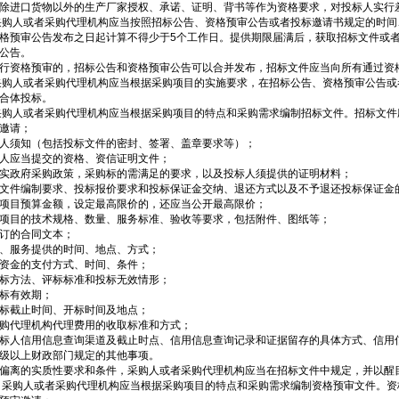
除进口货物以外的生产厂家授权、承诺、证明、背书等作为资格要求，对投标人实行
采购人或者采购代理机构应当按照招标公告、资格预审公告或者投标邀请书规定的时
格预审公告发布之日起计算不得少于5个工作日。提供期限届满后，获取招标文件或
公告。
行资格预审的，招标公告和资格预审公告可以合并发布，招标文件应当向所有通过资
采购人或者采购代理机构应当根据采购项目的实施要求，在招标公告、资格预审公告
合体投标。
采购人或者采购代理机构应当根据采购项目的特点和采购需求编制招标文件。招标文件
邀请；
人须知（包括投标文件的密封、签署、盖章要求等）；
人应当提交的资格、资信证明文件；
实政府采购政策，采购标的需满足的要求，以及投标人须提供的证明材料；
文件编制要求、投标报价要求和投标保证金交纳、退还方式以及不予退还投标保证金
项目预算金额，设定最高限价的，还应当公开最高限价；
项目的技术规格、数量、服务标准、验收等要求，包括附件、图纸等；
订的合同文本；
、服务提供的时间、地点、方式；
资金的支付方式、时间、条件；
标方法、评标标准和投标无效情形；
标有效期；
标截止时间、开标时间及地点；
购代理机构代理费用的收取标准和方式；
标人信用信息查询渠道及截止时点、信用信息查询记录和证据留存的具体方式、信用
级以上财政部门规定的其他事项。
偏离的实质性要求和条件，采购人或者采购代理机构应当在招标文件中规定，并以醒
 采购人或者采购代理机构应当根据采购项目的特点和采购需求编制资格预审文件。