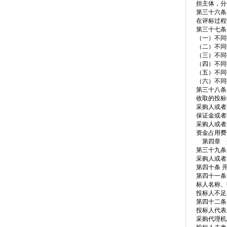
担主体，分
第三十六条
在评标过程
第三十七条
（一）不同
（二）不同
（三）不同
（四）不同
（五）不同
（六）不同
第三十八条
收取的投标
采购人或者
保证金或者
采购人或者
资金占用费
第四章 
第三十九条
采购人或者
第四十条 
第四十一条
标人名称、
投标人不足
第四十二条
投标人代表
采购代理机