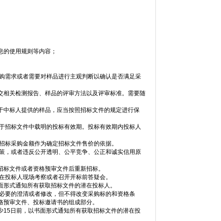
息的使用规则等内容；
采购需求或者需要对样品进行主观判断以确认是否满足采
交相关检测报告、样品的评审方法以及评审标准。需要随
于中标人提供的样品，应当按照招标文件的规定进行保
少于招标文件中载明的投标有效期。投标有效期内投标人
以招标采购金额作为确定招标文件售价的依据。
政策，或者违反公开透明、公平竞争、公正和诚实信用原
招标文件或者资格预审文件后重新招标。
潜在投标人现场考察或者召开开标前答疑会。
面形式通知所有获取招标文件的潜在投标人。
行必要的澄清或者修改，但不得改变采购标的和资格条
格预审文件、投标邀请书的组成部分。
少15日前，以书面形式通知所有获取招标文件的潜在投