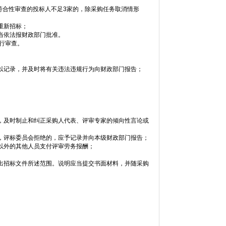
符合性审查的投标人不足3家的，除采购任务取消情形
重新招标；
当依法报财政部门批准。
行审查。
以记录，并及时将有关违法违规行为向财政部门报告；
，及时制止和纠正采购人代表、评审专家的倾向性言论或
，评标委员会拒绝的，应予记录并向本级财政部门报告；
以外的其他人员支付评审劳务报酬；
出招标文件所述范围。说明应当提交书面材料，并随采购