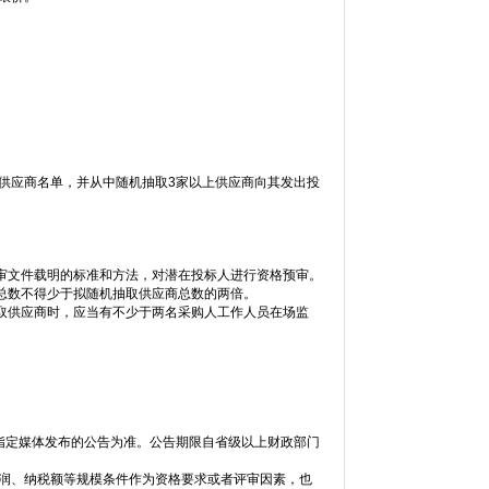
供应商名单，并从中随机抽取3家以上供应商向其发出投
审文件载明的标准和方法，对潜在投标人进行资格预审。
总数不得少于拟随机抽取供应商总数的两倍。
取供应商时，应当有不少于两名采购人工作人员在场监
指定媒体发布的公告为准。公告期限自省级以上财政部门
利润、纳税额等规模条件作为资格要求或者评审因素，也