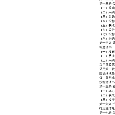
第十三条 
（一）采购
（二）采购
（三）采购
（四）投标
（五）获取
（六）公告
（七）投标
（八）采购
第十四条 
标邀请书：
（一）发布
（二）从省
（三）采购
采用前款第
采用第一款
随机抽取是
督，并形成
投标邀请书
第十五条 
（一）本办
（二）获取
（三）提交
第十六条 
指定媒体最
第十七条 