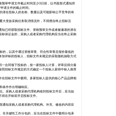
格预审申请文件截止时间至少3日前，以书面形式通知所
审申请文件的截止时间。
件的潜在投标人的名称、数量以及可能影响公平竞争的有
因重大变故采购任务取消情况外，不得擅自终止招标活
通知已经获取招标文件、资格预审文件或者被邀请的潜在
投标保证金的，采购人或者采购代理机构应当在终止采购
。
投标的，以其中通过资格审查、符合性审查且报价最低的
参加评标的投标人，招标文件未规定的采取随机抽取方式
同一合同项下投标的，按一家投标人计算，评审后得分最
按照招标文件规定的方式确定一个投标人获得中标人推荐
并在招标文件中载明。多家投标人提供的核心产品品牌相
和条件作出明确响应。
地点。采购人或者采购代理机构收到投标文件后，应当如
不得在开标前开启投标文件。
书面通知采购人或者采购代理机构。补充、修改的内容应
体、非关键性工作分包的，应当在投标文件中载明分包承