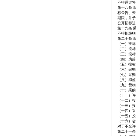
不得通过将
第十八条 
标公告、资
期限，并予
公开招标进
第十九条 
不得拒绝联
第二十条 
（一）投标
（二）投标
（三）投标
（四）为落
（五）投标
（六）采购
（七）采购
（八）拟签
（九）货物
（十）采购
（十一）评
（十二）投
（十三）投
（十四）采
（十五）投
（十六）省
对于不允许
第二十一条