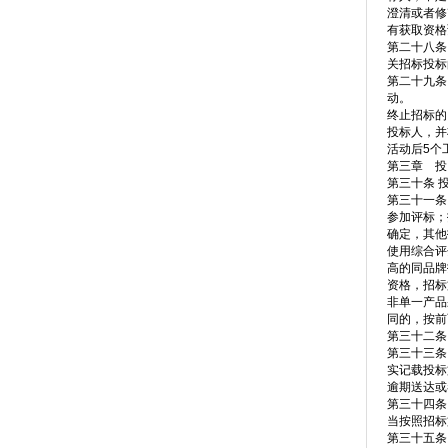
澄清或者修
有获取资格
第二十八条
关招标投标
第二十九条
动。
终止招标的
投标人，并
活动后5个
第三章 投
第三十条 
第三十一条
参加评标；
确定，其他
使用综合评
高的同品牌
资格，招标
非单一产品
同的，按前
第三十二条
第三十三条
实记载投标
逾期送达或
第三十四条
当按照招标
第三十五条