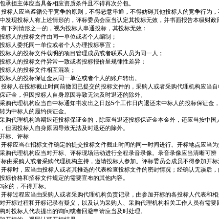
包承担主体应当具备相应资质条件且不得再次分包。
 投标人应当遵循公平竞争的原则，不得恶意串通，不得妨碍其他投标人的竞争行为
中发现投标人有上述情形的，评标委员会应当认定其投标无效，并书面报告本级财政
 有下列情形之一的，视为投标人串通投标，其投标无效：
投标人的投标文件由同一单位或者个人编制；
投标人委托同一单位或者个人办理投标事宜；
投标人的投标文件载明的项目管理成员或者联系人员为同一人；
投标人的投标文件异常一致或者投标报价呈规律性差异；
投标人的投标文件相互混装；
投标人的投标保证金从同一单位或者个人的账户转出。
 投标人在投标截止时间前撤回已提交的投标文件的，采购人或者采购代理机构应当
保证金，但因投标人自身原因导致无法及时退还的除外。
采购代理机构应当自中标通知书发出之日起5个工作日内退还未中标人的投标保证金
转为中标人的履约保证金。
采购代理机构逾期退还投标保证金的，除应当退还投标保证金本金外，还应当按中国
，但因投标人自身原因导致无法及时退还的除外。
开标、评标
 开标应当在招标文件确定的提交投标文件截止时间的同一时间进行。开标地点应当
采购代理机构应当对开标、评标现场活动进行全程录音录像。录音录像应当清晰可辨
开标由采购人或者采购代理机构主持，邀请投标人参加。评标委员会成员不得参加开标
 开标时，应当由投标人或者其推选的代表检查投标文件的密封情况；经确认无误后
投标价格和招标文件规定的需要宣布的其他内容。
3家的，不得开标。
 开标过程应当由采购人或者采购代理机构负责记录，由参加开标的各投标人代表和
对开标过程和开标记录有疑义，以及认为采购人、采购代理机构相关工作人员有需要
构对投标人代表提出的询问或者回避申请应当及时处理。