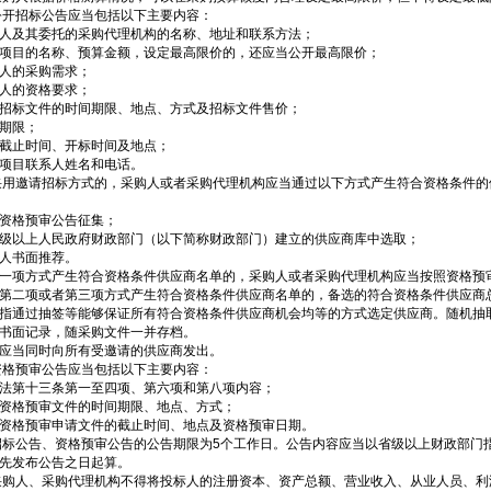
公开招标公告应当包括以下主要内容：
人及其委托的采购代理机构的名称、地址和联系方法；
项目的名称、预算金额，设定最高限价的，还应当公开最高限价；
人的采购需求；
人的资格要求；
招标文件的时间期限、地点、方式及招标文件售价；
期限；
截止时间、开标时间及地点；
项目联系人姓名和电话。
采用邀请招标方式的，采购人或者采购代理机构应当通过以下方式产生符合资格条件的
资格预审公告征集；
级以上人民政府财政部门（以下简称财政部门）建立的供应商库中选取；
人书面推荐。
一项方式产生符合资格条件供应商名单的，采购人或者采购代理机构应当按照资格预
第二项或者第三项方式产生符合资格条件供应商名单的，备选的符合资格条件供应商
指通过抽签等能够保证所有符合资格条件供应商机会均等的方式选定供应商。随机抽
书面记录，随采购文件一并存档。
应当同时向所有受邀请的供应商发出。
资格预审公告应当包括以下主要内容：
法第十三条第一至四项、第六项和第八项内容；
资格预审文件的时间期限、地点、方式；
资格预审申请文件的截止时间、地点及资格预审日期。
招标公告、资格预审公告的公告期限为5个工作日。公告内容应当以省级以上财政部门
先发布公告之日起算。
采购人、采购代理机构不得将投标人的注册资本、资产总额、营业收入、从业人员、