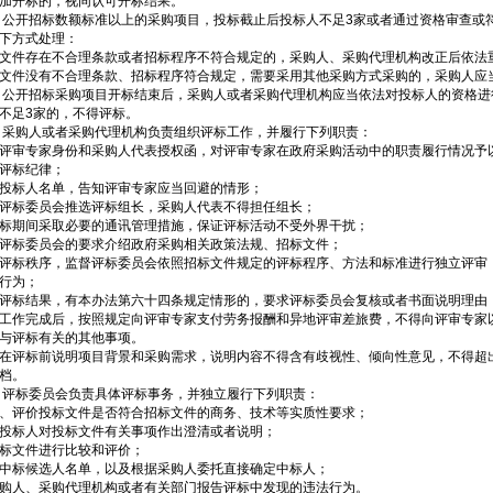
加开标的，视同认可开标结果。
 公开招标数额标准以上的采购项目，投标截止后投标人不足3家或者通过资格审查或
下方式处理：
文件存在不合理条款或者招标程序不符合规定的，采购人、采购代理机构改正后依法
文件没有不合理条款、招标程序符合规定，需要采用其他采购方式采购的，采购人应
 公开招标采购项目开标结束后，采购人或者采购代理机构应当依法对投标人的资格进
不足3家的，不得评标。
 采购人或者采购代理机构负责组织评标工作，并履行下列职责：
评审专家身份和采购人代表授权函，对评审专家在政府采购活动中的职责履行情况予
评标纪律；
投标人名单，告知评审专家应当回避的情形；
评标委员会推选评标组长，采购人代表不得担任组长；
标期间采取必要的通讯管理措施，保证评标活动不受外界干扰；
评标委员会的要求介绍政府采购相关政策法规、招标文件；
评标秩序，监督评标委员会依照招标文件规定的评标程序、方法和标准进行独立评审
行为；
评标结果，有本办法第六十四条规定情形的，要求评标委员会复核或者书面说明理由
工作完成后，按照规定向评审专家支付劳务报酬和异地评审差旅费，不得向评审专家
与评标有关的其他事项。
在评标前说明项目背景和采购需求，说明内容不得含有歧视性、倾向性意见，不得超
档。
 评标委员会负责具体评标事务，并独立履行下列职责：
、评价投标文件是否符合招标文件的商务、技术等实质性要求；
投标人对投标文件有关事项作出澄清或者说明；
标文件进行比较和评价；
中标候选人名单，以及根据采购人委托直接确定中标人；
购人、采购代理机构或者有关部门报告评标中发现的违法行为。