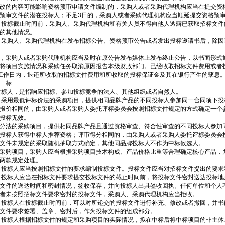
改的内容可能影响资格预审申请文件编制的，采购人或者采购代理机构应当在提交资
预审文件的潜在投标人；不足3日的，采购人或者采购代理机构应当顺延提交资格预
 投标截止时间前，采购人、采购代理机构和有关人员不得向他人透露已获取招标文
的其他情况。
 采购人、采购代理机构在发布招标公告、资格预审公告或者发出投标邀请书后，除
，采购人或者采购代理机构应当及时在原公告发布媒体上发布终止公告，以书面形式
将项目实施情况和采购任务取消原因报告本级财政部门。已经收取招标文件费用或者
工作日内，退还所收取的招标文件费用和所收取的投标保证金及其在银行产生的孳息
 标
投标人，是指响应招标、参加投标竞争的法人、其他组织或者自然人。
 采用最低评标价法的采购项目，提供相同品牌产品的不同投标人参加同一合同项下
报价相同的，由采购人或者采购人委托评标委员会按照招标文件规定的方式确定一个
投标无效。
分法的采购项目，提供相同品牌产品且通过资格审查、符合性审查的不同投标人参加
投标人获得中标人推荐资格；评审得分相同的，由采购人或者采购人委托评标委员会
文件未规定的采取随机抽取方式确定，其他同品牌投标人不作为中标候选人。
采购项目，采购人应当根据采购项目技术构成、产品价格比重等合理确定核心产品，
两款规定处理。
 投标人应当按照招标文件的要求编制投标文件。投标文件应当对招标文件提出的要求
 投标人应当在招标文件要求提交投标文件的截止时间前，将投标文件密封送达投标
文件的送达时间和密封情况，签收保存，并向投标人出具签收回执。任何单位和个人
者未按照招标文件要求密封的投标文件，采购人、采购代理机构应当拒收。
 投标人在投标截止时间前，可以对所递交的投标文件进行补充、修改或者撤回，并
文件要求签署、盖章、密封后，作为投标文件的组成部分。
 投标人根据招标文件的规定和采购项目的实际情况，拟在中标后将中标项目的非主